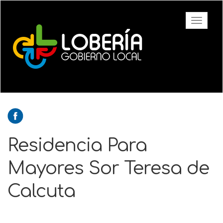
Ir
al
Toggle
contenido
navigati
principal
Residencia Para
Mayores Sor Teresa de
Calcuta