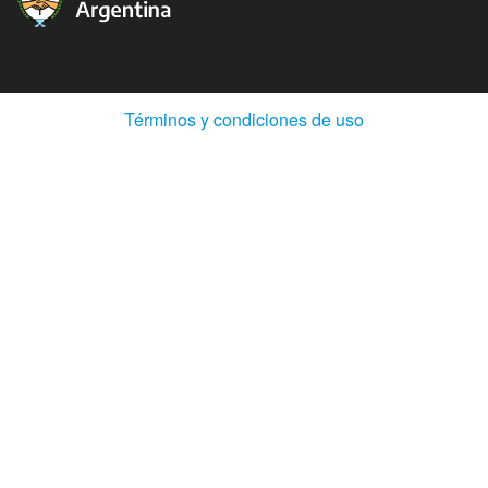
(Abre
Términos y condiciones de uso
en
ventana
nueva)