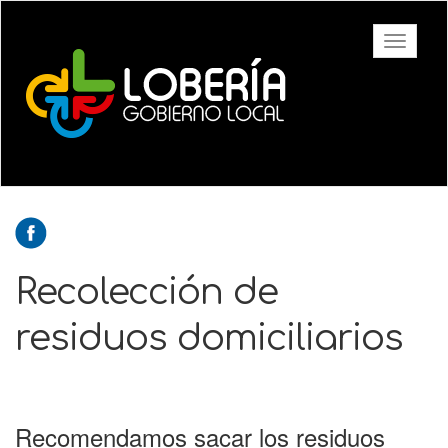
Ir
al
Toggle
contenido
navigati
principal
Recolección de
residuos domiciliarios
Recomendamos sacar los residuos