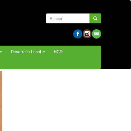
Formulario
Buscar
de
búsqueda
Desarrollo Local
HCD