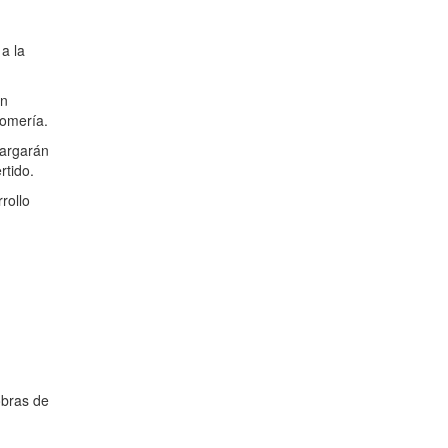
a la
an
lomería.
cargarán
rtido.
rollo
obras de