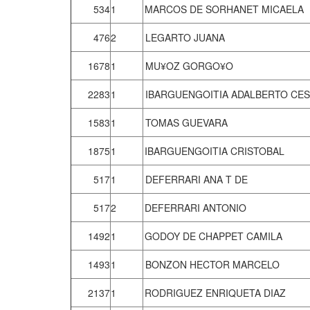
534
1
MARCOS DE SORHANET MICAELA
476
2
LEGARTO JUANA
1678
1
MU¥OZ GORGO¥O
2283
1
IBARGUENGOITIA ADALBERTO CE
1583
1
TOMAS GUEVARA
1875
1
IBARGUENGOITIA CRISTOBAL
517
1
DEFERRARI ANA T DE
517
2
DEFERRARI ANTONIO
1492
1
GODOY DE CHAPPET CAMILA
1493
1
BONZON HECTOR MARCELO
2137
1
RODRIGUEZ ENRIQUETA DIAZ