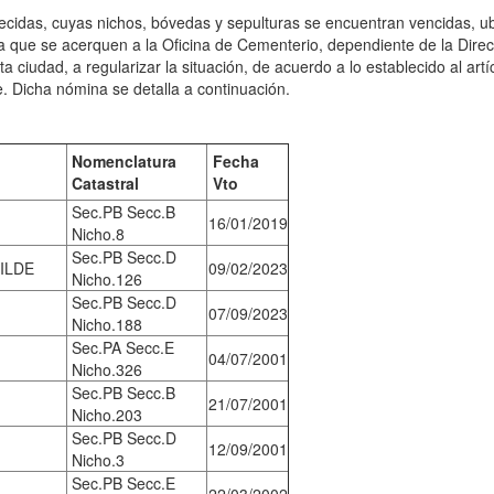
llecidas, cuyas nichos, bóvedas y sepulturas se encuentran vencidas, u
ara que se acerquen a la Oficina de Cementerio, dependiente de la Dire
ta ciudad, a regularizar la situación, de acuerdo a lo establecido al artí
. Dicha nómina se detalla a continuación.
Nomenclatura
Fecha
Catastral
Vto
Sec.PB Secc.B
16/01/2019
Nicho.8
Sec.PB Secc.D
ILDE
09/02/2023
Nicho.126
Sec.PB Secc.D
07/09/2023
Nicho.188
Sec.PA Secc.E
04/07/2001
Nicho.326
Sec.PB Secc.B
21/07/2001
Nicho.203
Sec.PB Secc.D
12/09/2001
Nicho.3
Sec.PB Secc.E