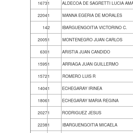
1673
1
ALDECOA DE SAGRETTI LUCIA AMA
2204
1
MANNA EGERIA DE MORALES
14
2
IBARGUENGOITIA VICTORINO C.
2005
1
MONTENEGRO JUAN CARLOS
630
1
ARISTIA JUAN CANDIDO
1595
1
ARRIAGA JUAN GUILLERMO
1572
1
ROMERO LUIS R
1404
1
ECHEGARAY IRINEA
1806
1
ECHEGARAY MARIA REGINA
2027
1
RODRIGUEZ JESUS
2238
1
IBARGUENGOITIA MICAELA