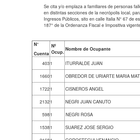
Se cita y/o emplaza a familiares de personas fa
en distintas secciones de la necrópolis local, p
Ingresos Públicos, sito en calle Italia N° 67 de es
187° de la Ordenanza Fiscal e Impositiva vigente
N°
Nº
Nombre de Ocupante
Ocup.
Cuenta
403
1
ITURRALDE JUAN
1660
1
OBREDOR DE URIARTE MARIA MAT
1722
1
CISNEROS ANGEL
2132
1
NEGRI JUAN CANUTO
598
1
NEGRI ROSA
1538
1
SUAREZ JOSE SERGIO