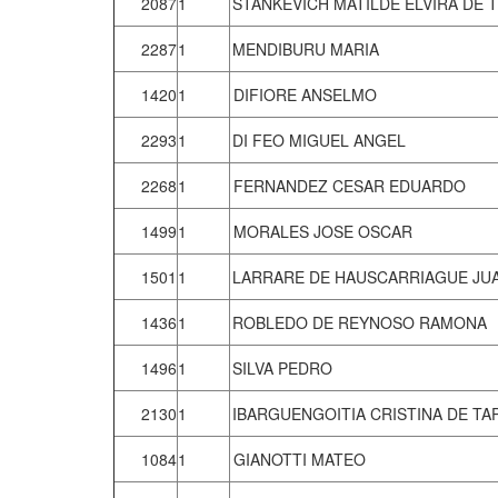
2087
1
STANKEVICH MATILDE ELVIRA DE
2287
1
MENDIBURU MARIA
1420
1
DIFIORE ANSELMO
2293
1
DI FEO MIGUEL ANGEL
2268
1
FERNANDEZ CESAR EDUARDO
1499
1
MORALES JOSE OSCAR
1501
1
LARRARE DE HAUSCARRIAGUE JU
1436
1
ROBLEDO DE REYNOSO RAMONA
1496
1
SILVA PEDRO
2130
1
IBARGUENGOITIA CRISTINA DE TA
1084
1
GIANOTTI MATEO