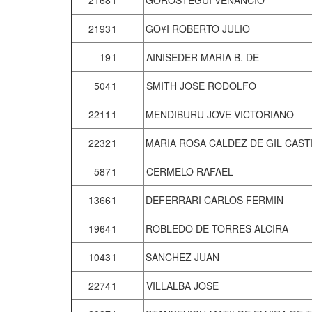
2168
1
GOROSTEGUI VENANCIO
2193
1
GO¥I ROBERTO JULIO
19
1
AINISEDER MARIA B. DE
504
1
SMITH JOSE RODOLFO
2211
1
MENDIBURU JOVE VICTORIANO
2232
1
MARIA ROSA CALDEZ DE GIL CAS
587
1
CERMELO RAFAEL
1366
1
DEFERRARI CARLOS FERMIN
1964
1
ROBLEDO DE TORRES ALCIRA
1043
1
SANCHEZ JUAN
2274
1
VILLALBA JOSE